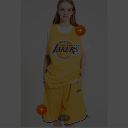
BLACK
BLUE
1
/
2