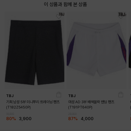
이 상품과 함께 본 상품
TBJ
TBJ
기획 남성 5부 미니쭈리 트레이닝 팬츠
여성 AD 3부 배색블락 밴딩 팬츠
(T182Z5450P)
(T191PT640P)
19,900
29,900
80%
3,900
87%
4,000