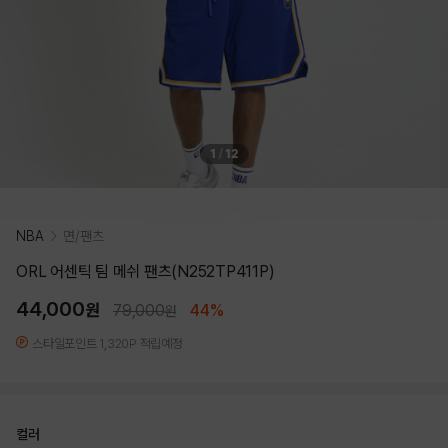
1
/
12
NBA
면/팬츠
ORL 어센틱 팀 메쉬 팬츠(N252TP411P)
44,000
원
79,000
44%
원
스타일포인트 1,320P 적립예정
컬러