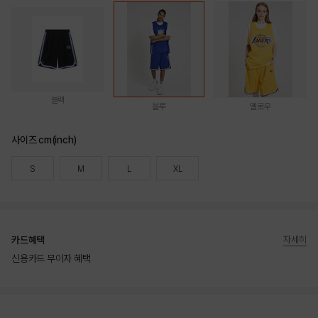
블랙
블루
옐로우
사이즈 cm(inch)
S
M
L
XL
카드혜택
자세히
신용카드 무이자 혜택
상품상세정보