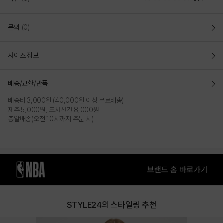
ORL 어센틱 팀 메쉬 팬츠(N252TP411P)
문의
(0)
소프트한 MESH 원단을 사용하여 착장이 편안하고
밑단에 프린트와
와끼에 라인 디테일이 포인트가 되어
사이즈 정보
캐주얼하면서도 스포티한 무드로 연출 가능
오버 핏(OVER FIT)
배송/교환/반품
전체적으로 넉넉한 사이즈로 작업 된 오버핏으로
편안하게 착장이
가능하면서 스트릿하게 연출가능
배송비 3,000원 (40,000원 이상 무료배송)
제주 5,000원, 도서산간 8,000원
- 허리에 밴드와 스트링을 작업하여 사이즈 조절이 용이하고
편안하면서
총알배송(오전 10시까지 주문 시)
트렌디한 FIT으로 연출 가능
- 와끼에서 밑단까지 팀컬러 배색 Tape으로 라인을
잡아주어 스포티한
무드를 더함
- 시원한느낌을 주는 MESH 소재를 사용하여 여름에도
시원하게 착용이
가능한 스타일
COLOR
STYLE24의 스타일링 추천