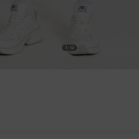
1
/
12