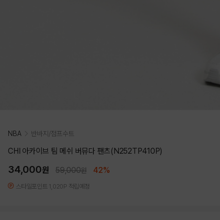
NBA
반바지/점프수트
CHI 아카이브 팀 메쉬 버뮤다 팬츠(N252TP410P)
34,000
원
59,000
42%
원
스타일포인트 1,020P 적립예정