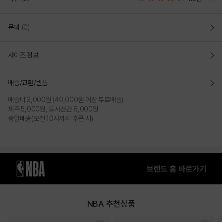
NBA PLAY 원포인트 로고 반바지
(N252TP011P)
문의
(0)
카펜더 팬츠 디테일을 활용하여, 트랜드한 디자인을 연출하며, 와끼 포켓을
사이즈 정보
활용하여 수납이 용이한 디자인
오버 핏(OVER FIT)
배송/교환/반품
- 전체적으로 넉넉한 사이즈로 작업 된 오버핏으로
편안하게 착장이
가능하면서 스트릿하게 연출가능
배송비 3,000원 (40,000원 이상 무료배송)
- 자연스럽게 어깨라인이 드랍되어 스타일리쉬하게 착장 가능
제주 5,000원, 도서산간 8,000원
총알배송(오전 10시까지 주문 시)
- 카펜더 포켓 디테일과, 로고맨 직자수로 포인트를 줌
COLOR
NBA 추천상품