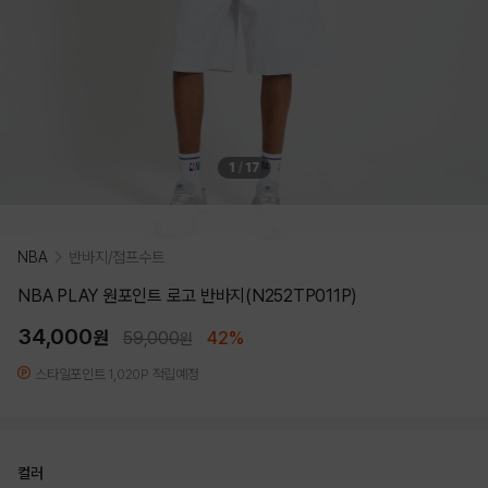
1
/
17
NBA
반바지/점프수트
NBA PLAY 원포인트 로고 반바지(N252TP011P)
34,000
원
59,000
42%
원
스타일포인트 1,020P 적립예정
컬러