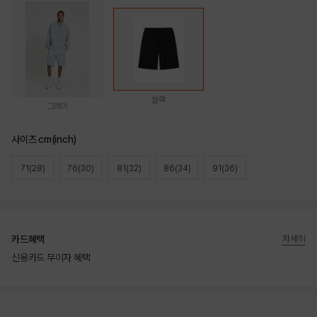
블랙
그레이
사이즈 cm(inch)
71(28)
76(30)
81(32)
86(34)
91(36)
카드혜택
자세히
신용카드 무이자 혜택
상품상세정보