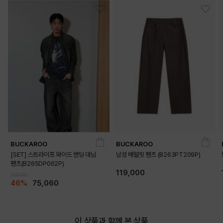
BUCKAROO
BUCKAROO
[SET] 스트라이프 와이드 밴딩 데님
남성 배럴핏 팬츠 (B263PT209P)
팬츠(B265DP062P)
119,000
139,000
46%
75,060
이 상품과 함께 본 상품