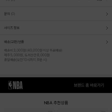
NBA 타슬란 카고 5부 팬츠(N252PT123P)
문의
(0)
초 여름부터 시즌에 착용하기 용이하며, 포인트 테이플를 활용하여
트랜드한 디자인을 연출
사이즈 정보
전체적으로 편안한 실루엣으로 디자인함
오버 핏(OVER FIT)
배송/교환/반품
- 전체적으로 넉넉한 사이즈로 작업 된 오버핏으로
편안하게 착장이
가능하면서 스트릿하게 연출가능
배송비 3,000원 (40,000원 이상 무료배송)
- 자연스럽게 어깨라인이 드랍되어 스타일리쉬하게 착장 가능
제주 5,000원, 도서산간 8,000원
총알배송(오전 10시까지 주문 시)
- 포인트 테이프활용, 로고맨 직자수로 포인트를 줌
COLOR
NBA 추천상품