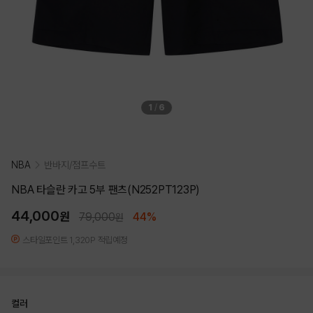
1
/
6
NBA
반바지/점프수트
NBA 타슬란 카고 5부 팬츠(N252PT123P)
44,000
원
79,000
44%
원
스타일포인트 1,320P 적립예정
컬러