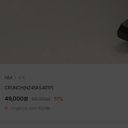
NBA
슈즈
CRUNCH(N245AS401P)
49,000
원
99,000
51%
원
스타일포인트 490P 적립예정