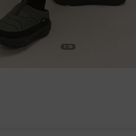
1
/
10