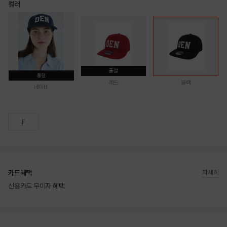
컬러
품절
품절
레드
블랙
네이비
F
카드혜택
자세히
신용카드 무이자 혜택
상품상세정보