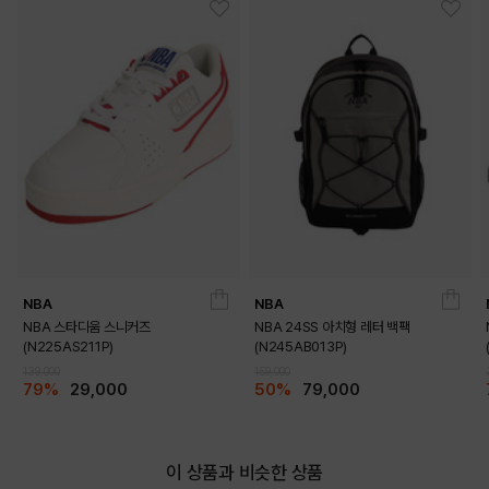
NAVY
RED
NBA
NBA
NBA 스타디움 스니커즈
NBA 24SS 아치형 레터 백팩
(N225AS211P)
(N245AB013P)
139,000
159,000
79%
29,000
50%
79,000
BLACK
이 상품과 비슷한 상품
PRODUCT VIEW