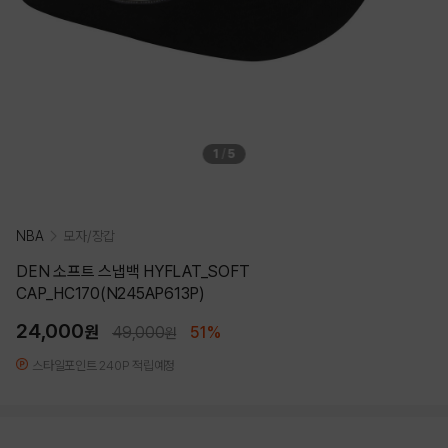
1
/
5
NBA
모자/장갑
DEN 소프트 스냅백 HYFLAT_SOFT
CAP_HC170(N245AP613P)
24,000
원
49,000
51%
원
스타일포인트 240P 적립예정