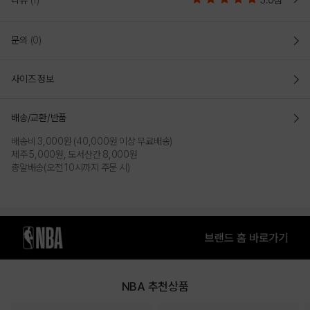
리뷰
(1)
5.0점
이니셜 펠트 패치로 포인트를 준 스냅백
문의
(0)
6면의 패널과 평평한 일자챙으로 이루어져 있는 스냅백
모자의 전면부 안쪽에 하드모노 심지를 부착하여 형태감이 변형되지 않도록
사이즈 정보
유지시켜 줌
크라운에 볼륨감이 있고, 깊이감이 있는 패턴으로 머리 전체를 자연스럽게
감싸주어 편안함 핏감 제공
배송/교환/반품
후면 P/L 스냅으로 사이즈를 조절하여 두상에 맞는편안한 핏으로 착용 가능함
배송비 3,000원 (40,000원 이상 무료배송)
둘레:59 / 높이:17.5 / 챙길이:7
제주 5,000원, 도서산간 8,000원
총알배송(오전 10시까지 주문 시)
COLOR
NBA 추천상품