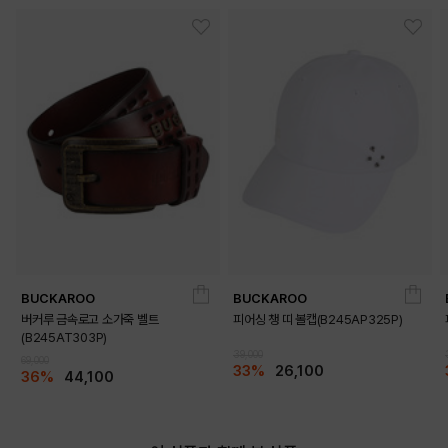
BUCKAROO
BUCKAROO
버커루 금속로고 소가죽 벨트
피어싱 챙 띠 볼캡(B245AP325P)
(B245AT303P)
39,000
69,000
33%
26,100
36%
44,100