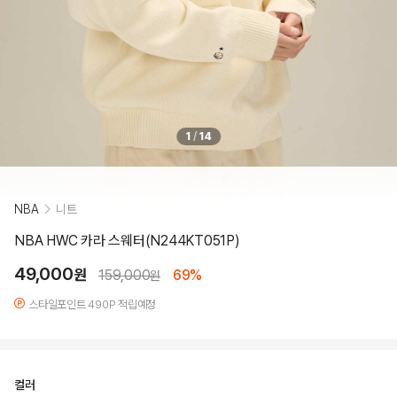
1
/
14
NBA
니트
NBA HWC 카라 스웨터(N244KT051P)
49,000
원
159,000
69%
원
스타일포인트 490P 적립예정
컬러