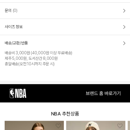
문의
(0)
새롭게 선보이는 NBA만의 classic 라인
세탁기 사용이 가능한 워셔블 스웨터로 실용성을 높임
사이즈 정보
루즈 핏(LOOSE FIT)
자연스럽고 편안한 루즈핏
배송/교환/반품
배송비 3,000원 (40,000원 이상 무료배송)
- 세탁기 사용이 가능한 실용적인 워셔블 스웨터
제주 5,000원, 도서산간 8,000원
- HWC의 시그니쳐 라벨과 손목 자수 디테일이 포인트
총알배송(오전 10시까지 주문 시)
COLOR
NBA 추천상품