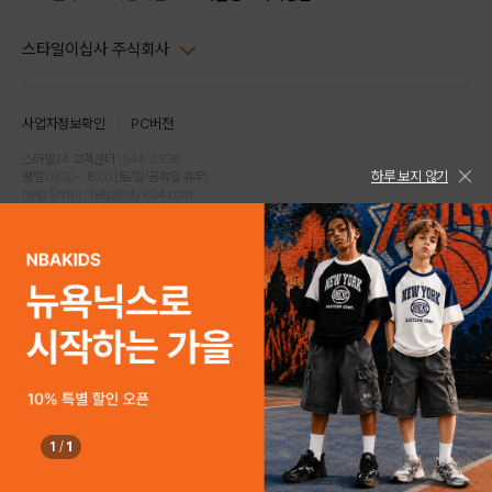
스타일이십사 주식회사
대표이사 : 임동환, 김지원
사업자정보확인
PC버전
주소 : 서울시 강남구 논현로 633, 6층 (논현동, 한세엠케이빌딩)
사업자등록번호 : 116-81-32499
스타일24 고객센터 1544-5336
하루 보지 않기
평일 09:00~ 18:00 (토/일/공휴일 휴무)
통신판매업신고번호 : 제 2024-서울강남-04239
help Email : help@style24.com
개인정보보호책임자 : 배기영
COPYRIGHTⓒ2021 STYLE24 ALL RIGHTS RESERVED.
호스팅 서비스 : 스타일이십사㈜
고객센터 1544-5336(평일 09:00~ 18:00 토/일/공휴일 휴무)
1
/
1