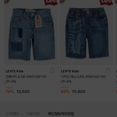
LEVI'S Kids
LEVI'S Kids
언베이직 쇼츠B VPM13QPT81
디자인 데님 쇼츠B VPM13QPT80
(주니어)
(주니어)
65,000
65,000
79%
13,500
83%
10,800
고객센터
이용약관
개인정보처리방침