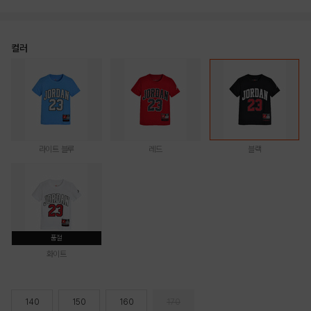
컬러
라이트 블루
레드
블랙
품절
화이트
140
150
160
170