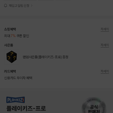
재입고 알림 신청
쇼핑혜택
자세히
최대
7%
쿠폰 할인
사은품
자세히
랜덤사은품(플레이키즈-프로) 증정
카드혜택
자세히
신용카드 무이자 혜택
상품상세정보