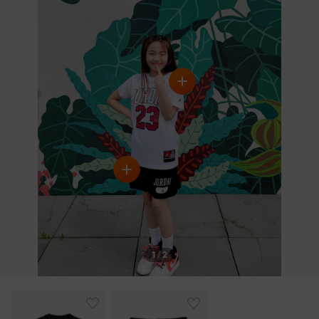
LIGHT BLUE
RED
1
/
2