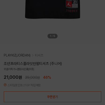
1
/
5
PLAYKIZ(JORDAN)
티셔츠
조던프라티스플라잇반팔티셔츠 (주니어)
위클리특가+랜덤사은품(8종)
21,000
원
39,000
46%
원
스타일포인트 210P 적립예정
쿠폰받기