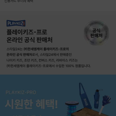
신용카드 무이자 혜택
상품상세정보