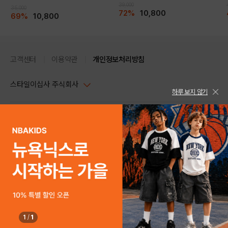
39,000
35,000
72%
10,800
69%
10,800
고객센터
이용약관
개인정보처리방침
스타일이십사 주식회사
하루 보지 않기
대표이사 : 임동환, 김지원
사업자정보확인
PC버전
주소 : 서울시 강남구 논현로 633, 6층 (논현동, 한세엠케이빌딩)
사업자등록번호 : 116-81-32499
스타일24 고객센터 1544-5336
평일 09:00~ 18:00 (토/일/공휴일 휴무)
통신판매업신고번호 : 제 2024-서울강남-04239
help Email : help@style24.com
개인정보보호책임자 : 배기영
COPYRIGHTⓒ2021 STYLE24 ALL RIGHTS RESERVED.
호스팅 서비스 : 스타일이십사㈜
고객센터 1544-5336(평일 09:00~ 18:00 토/일/공휴일 휴무)
1
/
1
구매하기