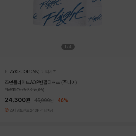
1
/
4
PLAYKIZ(JORDAN)
티셔츠
조던플라이트AOP반팔티셔츠 (주니어)
위클리특가+랜덤사은품(8종)
24,300
원
45,000
46%
원
스타일포인트 243P 적립예정