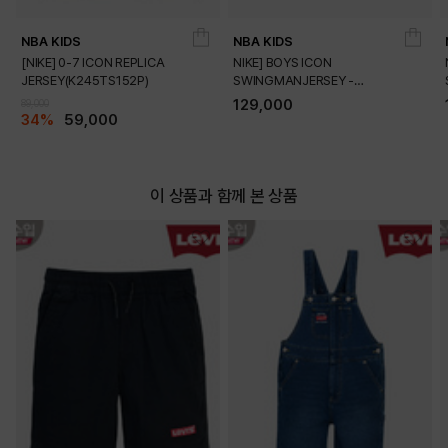
PRODUCT VIEW
NBA KIDS
NBA KIDS
[NIKE] 0-7 ICON REPLICA
NIKE] BOYS ICON
JERSEY(K245TS152P)
SWINGMANJERSEY -
PLAYER(K245TS054P)
129,000
89,000
34%
59,000
이 상품과 함께 본 상품