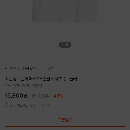
1
/
5
PLAYKIZ(JORDAN)
티셔츠
조던점프맨에어EMB반팔티셔츠 (토들러)
위클리특가+랜덤사은품(8종)
18,900
원
35,000
46%
원
스타일포인트 189P 적립예정
쿠폰받기