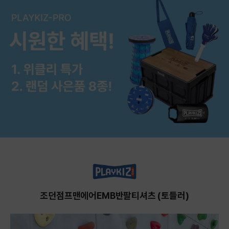
조던점프맨에어EMB반팔티셔츠 (토들러)