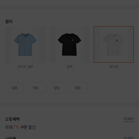
컬러
라이트 블루
블랙
화이트
105
110
120
130
쇼핑혜택
자세히
최대
7%
쿠폰 할인
사은품
자세히