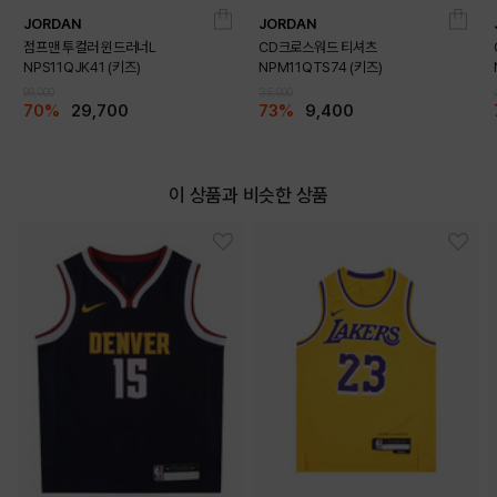
JORDAN
JORDAN
점프맨 투컬러 윈드러너L
CD크로스워드 티셔츠
NPS11QJK41 (키즈)
NPM11QTS74 (키즈)
99,000
35,000
70%
29,700
73%
9,400
LIGHT BLUE
BLACK
이 상품과 비슷한 상품
WHITE