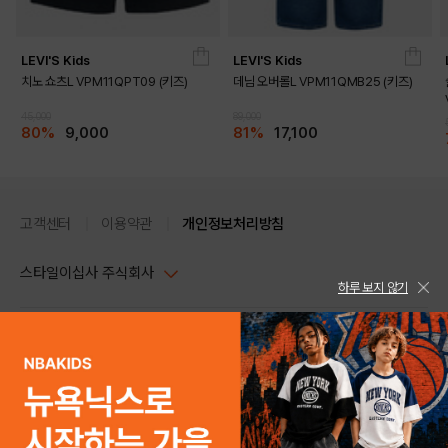
LEVI'S Kids
LEVI'S Kids
치노 쇼츠L VPM11QPT09 (키즈)
데님 오버롤L VPM11QMB25 (키즈)
45,000
89,000
80%
9,000
81%
17,100
고객센터
이용약관
개인정보처리방침
스타일이십사 주식회사
하루 보지 않기
대표이사 : 임동환, 김지원
사업자정보확인
PC버전
주소 : 서울시 강남구 논현로 633, 6층 (논현동, 한세엠케이빌딩)
사업자등록번호 : 116-81-32499
스타일24 고객센터 1544-5336
평일 09:00~ 18:00 (토/일/공휴일 휴무)
통신판매업신고번호 : 제 2024-서울강남-04239
help Email : help@style24.com
개인정보보호책임자 : 배기영
COPYRIGHTⓒ2021 STYLE24 ALL RIGHTS RESERVED.