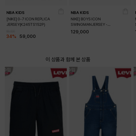
PRODUCT VIEW
NBA KIDS
NBA KIDS
[NIKE] 0-7 ICON REPLICA
NIKE] BOYS ICON
JERSEY(K245TS152P)
SWINGMANJERSEY -
PLAYER(K245TS054P)
129,000
89,000
34%
59,000
이 상품과 함께 본 상품