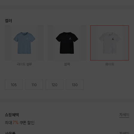
컬러
라이트 블루
블랙
화이트
105
110
120
130
쇼핑혜택
자세히
최대
7%
쿠폰 할인
사은품
자세히