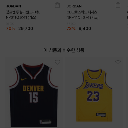
JORDAN
JORDAN
점프맨 투컬러 윈드러너L
CD크로스워드 티셔츠
NPS11QJK41 (키즈)
NPM11QTS74 (키즈)
99,000
35,000
70%
29,700
73%
9,400
LIGHT BLUE
BLACK
이 상품과 비슷한 상품
WHITE