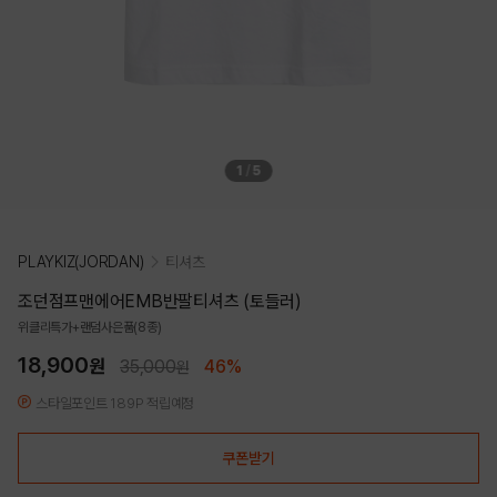
1
/
5
PLAYKIZ(JORDAN)
티셔츠
조던점프맨에어EMB반팔티셔츠 (토들러)
위클리특가+랜덤사은품(8종)
18,900
원
35,000
46%
원
스타일포인트 189P 적립예정
쿠폰받기