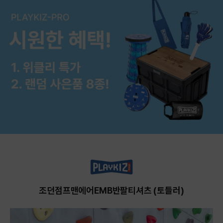
조던점프맨에어EMB반팔티셔츠 (토들러)