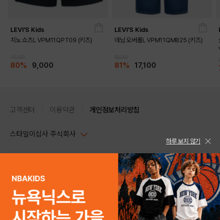
LEVI'S Kids
LEVI'S Kids
치노 쇼츠L VPM11QPT09 (키즈)
데님 오버롤L VPM11QMB25 (키즈)
45,000
89,000
80%
9,000
81%
17,100
고객센터
이용약관
개인정보처리방침
스타일이십사 주식회사
하루 보지 않기
대표이사 : 임동환, 김지원
사업자정보확인
PC버전
주소 : 서울시 강남구 논현로 633, 6층 (논현동, 한세엠케이빌딩)
사업자등록번호 : 116-81-32499
스타일24 고객센터 1544-5336
평일 09:00~ 18:00 (토/일/공휴일 휴무)
통신판매업신고번호 : 제 2024-서울강남-04239
help Email : help@style24.com
개인정보보호책임자 : 배기영
COPYRIGHTⓒ2021 STYLE24 ALL RIGHTS RESERVED.