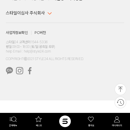
스타일이십사 주식회사
대표이사 : 임동환, 김지원
사업자정보확인
PC버전
주소 : 서울시 강남구 논현로 633, 6층 (논현동, 한세엠케이빌딩)
사업자등록번호 : 116-81-32499
스타일24 고객센터 1544-5336
평일 09:00~ 18:00 (토/일/공휴일 휴무)
통신판매업신고번호 : 제 2024-서울강남-04239
help Email : help@style24.com
개인정보보호책임자 : 배기영
COPYRIGHTⓒ2021 STYLE24 ALL RIGHTS RESERVED.
호스팅 서비스 : 스타일이십사㈜
고객센터 1544-5336(평일 09:00~ 18:00 토/일/공휴일 휴무)