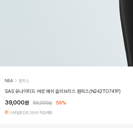
NBA
원피스
SAS 유나이티드 여성 매쉬 슬리브리스 원피스(N242TO741P)
39,000
원
89,000
56%
원
스타일포인트 390P 적립예정