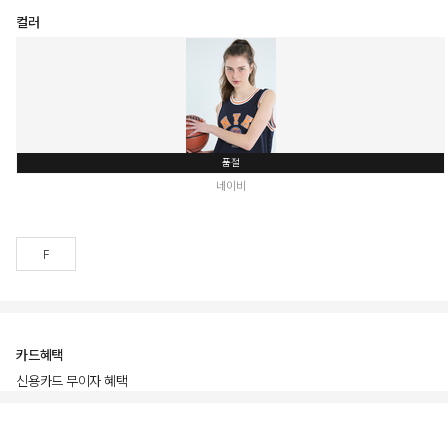
컬러
품절
네이비
F
카드혜택
신용카드 무이자 혜택
상품상세정보