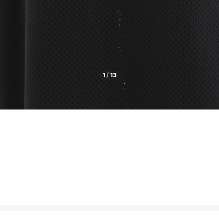
1
/
13