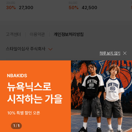
39,000
85,000
30%
27,300
50%
42,500
고객센터
이용약관
개인정보처리방침
스타일이십사 주식회사
하루 보지 않기
대표이사 : 임동환, 김지원
사업자정보확인
PC버전
주소 : 서울시 강남구 논현로 633, 6층 (논현동, 한세엠케이빌딩)
사업자등록번호 : 116-81-32499
스타일24 고객센터 1544-5336
평일 09:00~ 18:00 (토/일/공휴일 휴무)
통신판매업신고번호 : 제 2024-서울강남-04239
help Email : help@style24.com
개인정보보호책임자 : 배기영
COPYRIGHTⓒ2021 STYLE24 ALL RIGHTS RESERVED.
호스팅 서비스 : 스타일이십사㈜
고객센터 1544-5336(평일 09:00~ 18:00 토/일/공휴일 휴무)
1
/
1
구매하기