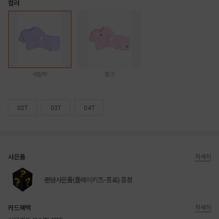
컬러
라일락
핑크
02T
03T
04T
사은품
자세히
랜덤사은품(플레이키즈-프로) 증정
카드혜택
자세히