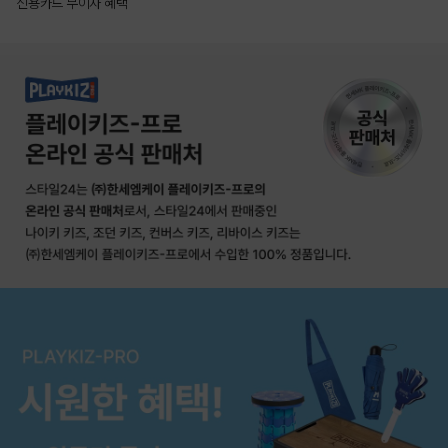
신용카드 무이자 혜택
상품상세정보