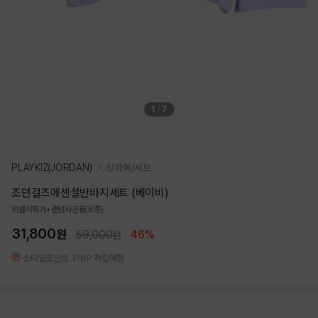
1
/
7
PLAYKIZ(JORDAN)
상하복/세트
조던걸즈에센셜반바지세트 (베이비)
위클리특가+랜덤사은품(8종)
31,800
원
59,000
46%
원
스타일포인트 318P 적립예정