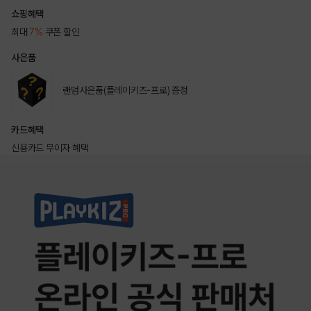
쇼핑혜택
최대
7%
쿠폰 할인
사은품
랜덤사은품(플레이키즈-프로) 증정
카드혜택
신용카드 무이자 혜택
상품상세정보