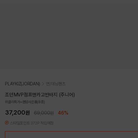
PLAYKIZ(JORDAN)
면/데님팬츠
조던MVP점프맨카고반바지 (주니어)
위클리특가+랜덤사은품(8종)
37,200
원
69,000
46%
원
스타일포인트 372P 적립예정