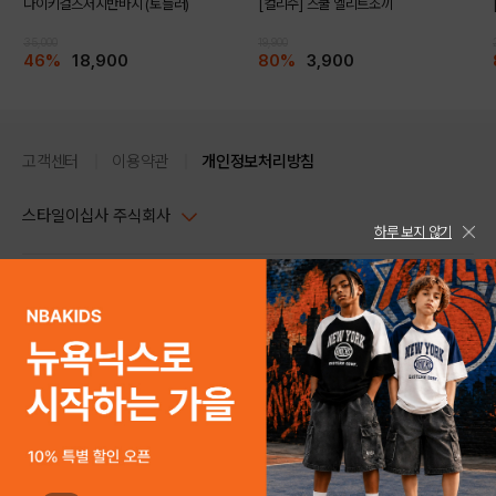
나이키걸즈저지반바지 (토들러)
[컬리수] 스쿨 엘리트조끼
35,000
19,900
46%
18,900
80%
3,900
고객센터
이용약관
개인정보처리방침
스타일이십사 주식회사
하루 보지 않기
대표이사 : 임동환, 김지원
사업자정보확인
PC버전
주소 : 서울시 강남구 논현로 633, 6층 (논현동, 한세엠케이빌딩)
사업자등록번호 : 116-81-32499
스타일24 고객센터 1544-5336
평일 09:00~ 18:00 (토/일/공휴일 휴무)
통신판매업신고번호 : 제 2024-서울강남-04239
help Email : help@style24.com
개인정보보호책임자 : 배기영
COPYRIGHTⓒ2021 STYLE24 ALL RIGHTS RESERVED.
호스팅 서비스 : 스타일이십사㈜
고객센터 1544-5336(평일 09:00~ 18:00 토/일/공휴일 휴무)