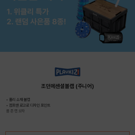
조던에센셜볼캡 (주니어)
• 폴리 소재 볼캡
• 점프맨 로고로 디자인 포인트
를 준 캡 모자
COLOR