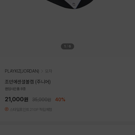
1
/
6
PLAYKIZ(JORDAN)
모자
조던에센셜볼캡 (주니어)
랜덤사은품 8종
21,000
원
35,000
40%
원
스타일포인트 210P 적립예정