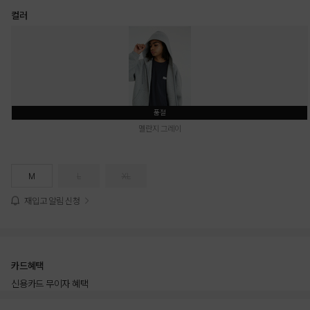
컬러
품절
멜란지 그레이
M
L
XL
재입고 알림 신청
카드혜택
신용카드 무이자 혜택
상품상세정보