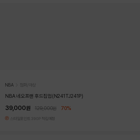
NBA
점퍼/야상
NBA 네오프랜 후드집업(N241TJ241P)
39,000
원
129,000
70%
원
스타일포인트 390P 적립예정