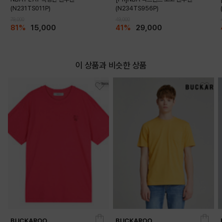
(N231TS011P)
(N234TS956P)
79,000
49,000
81%
15,000
41%
29,000
COLOR
이 상품과 비슷한 상품
DARK GREY
LEMON YELLOW
BUCKAROO
BUCKAROO