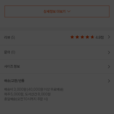
상세정보 더보기
NBA 리프 가든 후드 티셔츠(N241TH030P)
리뷰
(5)
4.8점
"NBA 헤리티지 후드 티셔츠"
새로운 NBA 시그니처 그래픽 빅사이즈로 포인트를 준 후드 티셔츠
문의
(0)
오버 핏 (OVER FIT)
전체적으로 넉넉한 사이즈의 오버핏으로 자연스럽게 떨어지는 어깨라인과 전체적으로
풍성한 핏
사이즈 정보
새로운 NBA 시그니처 프린트 그래픽과 실버 자수 실을 사용한 월계수 그래픽이
배송/교환/반품
헤리티지 느낌을 줌
배송비 3,000원 (40,000원 이상 무료배송)
제주 5,000원, 도서산간 8,000원
총알배송(오전 10시까지 주문 시)