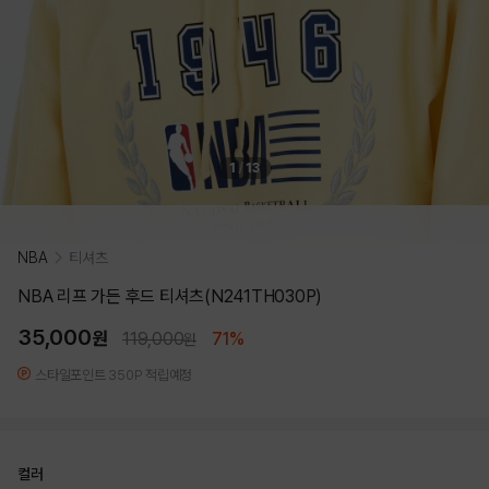
1
/
13
NBA
티셔츠
NBA 리프 가든 후드 티셔츠(N241TH030P)
35,000
원
119,000
71%
원
스타일포인트 350P 적립예정
컬러