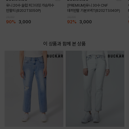
유니 20수 슬럽 피그다잉 가슴자수
[PREMIUM]유니 30수 CNF
반팔티 (B202TS050P)
데끼반팔 기본 R넥T(B202TS040P)
29,000
39,000
90%
3,000
92%
3,000
이 상품과 함께 본 상품
MELANGE GREY
BLACK
PRODUCT VIEW