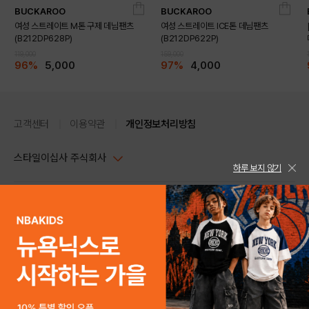
BUCKAROO
BUCKAROO
여성 스트레이트 M톤 구제 데님팬츠
여성 스트레이트 ICE톤 데님팬츠
(B212DP628P)
(B212DP622P)
119,000
159,000
96%
5,000
97%
4,000
고객센터
이용약관
개인정보처리방침
스타일이십사 주식회사
하루 보지 않기
대표이사 : 임동환, 김지원
사업자정보확인
PC버전
주소 : 서울시 강남구 논현로 633, 6층 (논현동, 한세엠케이빌딩)
사업자등록번호 : 116-81-32499
스타일24 고객센터 1544-5336
평일 09:00~ 18:00 (토/일/공휴일 휴무)
통신판매업신고번호 : 제 2024-서울강남-04239
help Email : help@style24.com
개인정보보호책임자 : 배기영
COPYRIGHTⓒ2021 STYLE24 ALL RIGHTS RESERVED.
호스팅 서비스 : 스타일이십사㈜
고객센터 1544-5336(평일 09:00~ 18:00 토/일/공휴일 휴무)