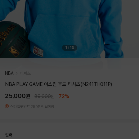
1
/
13
NBA
티셔츠
NBA PLAY GAME 아스킨 후드 티셔츠(N241TH011P)
25,000
원
89,000
72%
원
스타일포인트 250P 적립예정
컬러