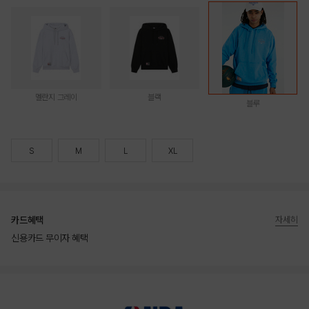
멜란지 그레이
블랙
블루
S
M
L
XL
카드혜택
자세히
신용카드 무이자 혜택
상품상세정보