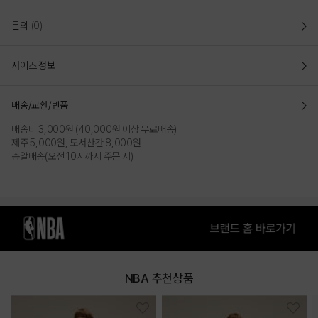
소프트한 터치감의 아스킨 원단을 사용하여 스몰 로고 프린트와 직조 라벨로 포인트를
문의
(0)
준 후드 스타일
루즈 핏(LOOSE FIT)
사이즈 정보
전체적으로 여유로운 사이즈의 루즈핏으로 작업되어 활동성이 좋고 편안하게
착장가능
배송/교환/반품
다양한 착장이 가능한 후드티셔츠로 BACKBOARD를 상징하는 PLAY GAME 로고
프린트와 직조라벨을 사용하여 포인트를 준 스타일
배송비 3,000원 (40,000원 이상 무료배송)
흡습속건과 UV차단 기능성이 있는 아스킨 쿨링 원사를 사용하여 우수한 터치감과
제주 5,000원, 도서산간 8,000원
착용감을 제공
총알배송(오전 10시까지 주문 시)
COLOR
NBA 추천상품