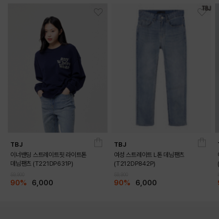
TBJ
TBJ
이너밴딩 스트레이트핏 라이트톤
여성 스트레이트 L톤 데님팬츠
데님팬츠 (T221DP631P)
(T212DP842P)
59,900
59,900
90%
6,000
90%
6,000