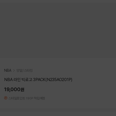
NBA
양말/스타킹
NBA 라인 빅로고 3PACK(N235AO201P)
19,000
원
스타일포인트 190P 적립예정