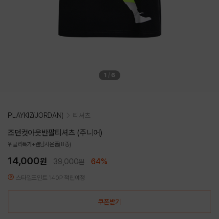
1
/
6
PLAYKIZ(JORDAN)
티셔츠
조던컷아웃반팔티셔츠 (주니어)
위클리특가+랜덤사은품(8종)
14,000
원
39,000
64%
원
스타일포인트 140P 적립예정
쿠폰받기