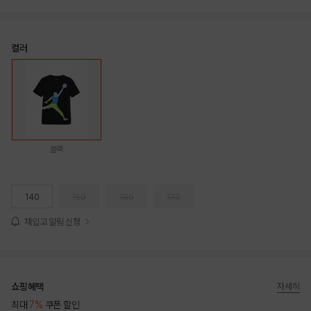
컬러
블랙
140
150
160
170
재입고 알림 신청
쇼핑혜택
자세히
최대
7%
쿠폰 할인