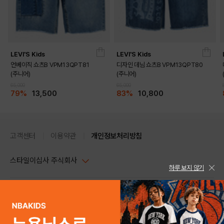
LEVI'S Kids
LEVI'S Kids
언베이직 쇼츠B VPM13QPT81
디자인 데님 쇼츠B VPM13QPT80
(주니어)
(주니어)
65,000
65,000
79%
13,500
83%
10,800
고객센터
이용약관
개인정보처리방침
스타일이십사 주식회사
하루 보지 않기
대표이사 : 임동환, 김지원
사업자정보확인
PC버전
주소 : 서울시 강남구 논현로 633, 6층 (논현동, 한세엠케이빌딩)
사업자등록번호 : 116-81-32499
스타일24 고객센터 1544-5336
평일 09:00~ 18:00 (토/일/공휴일 휴무)
통신판매업신고번호 : 제 2024-서울강남-04239