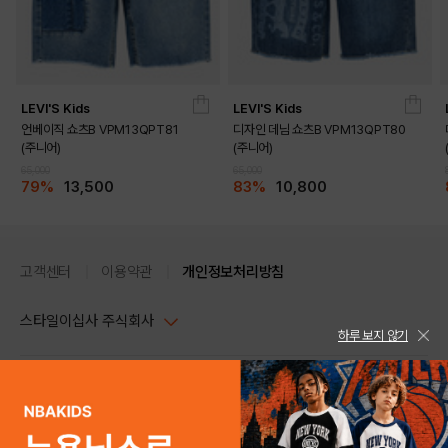
LEVI'S Kids
LEVI'S Kids
언베이직 쇼츠B VPM13QPT81
디자인 데님 쇼츠B VPM13QPT80
(주니어)
(주니어)
65,000
65,000
79%
13,500
83%
10,800
고객센터
이용약관
개인정보처리방침
스타일이십사 주식회사
하루 보지 않기
대표이사 : 임동환, 김지원
사업자정보확인
PC버전
주소 : 서울시 강남구 논현로 633, 6층 (논현동, 한세엠케이빌딩)
사업자등록번호 : 116-81-32499
스타일24 고객센터 1544-5336
평일 09:00~ 18:00 (토/일/공휴일 휴무)
통신판매업신고번호 : 제 2024-서울강남-04239