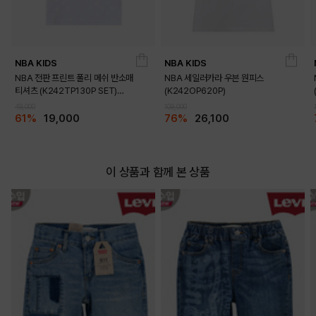
NBA KIDS
NBA KIDS
DETAILS
NBA 전판 프린트 폴리 메쉬 반소매
NBA 세일러카라 우븐 원피스
티셔츠 (K242TP130P SET)
(K242OP620P)
(K242TS130P)
49,000
109,000
61%
19,000
76%
26,100
이 상품과 함께 본 상품