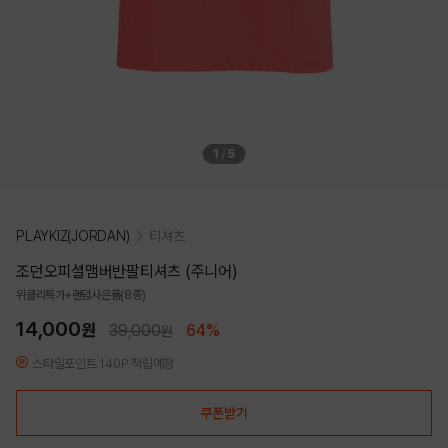
1
/
5
PLAYKIZ(JORDAN)
티셔츠
조던오피셜맴버반팔티셔츠 (주니어)
위클리특가+랜덤사은품(8종)
14,000
원
39,000
64%
원
스타일포인트 140P 적립예정
쿠폰받기