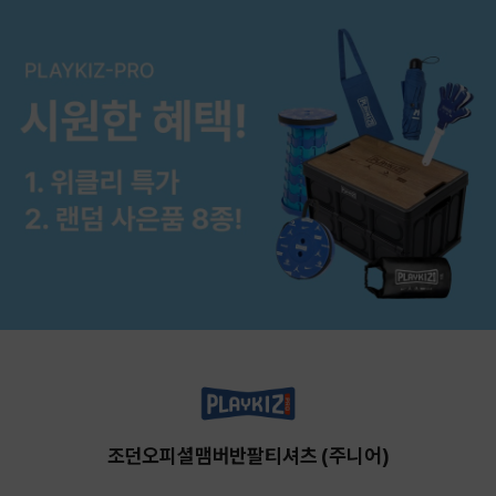
조던오피셜맴버반팔티셔츠 (주니어)