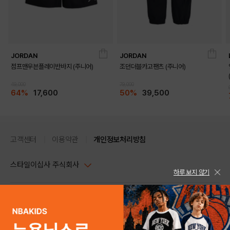
JORDAN
JORDAN
점프맨우븐플레이반바지 (주니어)
조던더블카고팬츠 (주니어)
49,000
79,000
64%
17,600
50%
39,500
고객센터
이용약관
개인정보처리방침
스타일이십사 주식회사
하루 보지 않기
대표이사 : 임동환, 김지원
사업자정보확인
PC버전
주소 : 서울시 강남구 논현로 633, 6층 (논현동, 한세엠케이빌딩)
사업자등록번호 : 116-81-32499
스타일24 고객센터 1544-5336
평일 09:00~ 18:00 (토/일/공휴일 휴무)
통신판매업신고번호 : 제 2024-서울강남-04239