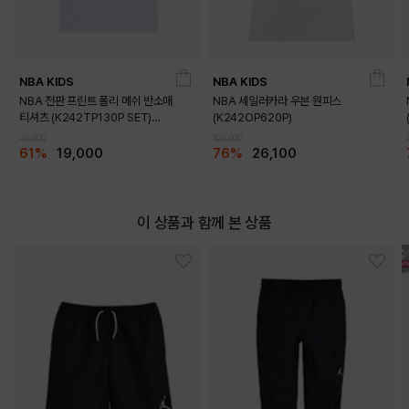
NBA KIDS
NBA KIDS
DETAILS
NBA 전판 프린트 폴리 메쉬 반소매
NBA 세일러카라 우븐 원피스
티셔츠 (K242TP130P SET)
(K242OP620P)
(K242TS130P)
49,000
109,000
61%
19,000
76%
26,100
이 상품과 함께 본 상품