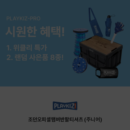
조던오피셜맴버반팔티셔츠 (주니어)