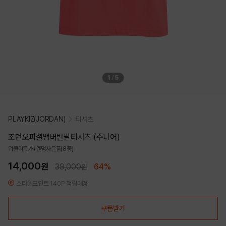
1
/
5
PLAYKIZ(JORDAN)
티셔츠
조던오피셜맴버반팔티셔츠 (주니어)
위클리특가+랜덤사은품(8종)
14,000
원
39,000
64%
원
스타일포인트 140P 적립예정
쿠폰받기