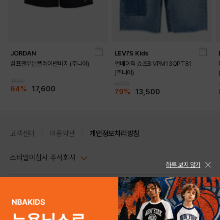
JORDAN
LEVI'S Kids
점프맨우븐플레이반바지 (주니어)
언베이직 쇼츠B VPM13QPT81
(주니어)
49,000
65,000
64%
17,600
79%
13,500
고객센터
이용약관
개인정보처리방침
스타일이십사 주식회사
하루 보지 않기
대표이사 : 임동환, 김지원
사업자정보확인
PC버전
주소 : 서울시 강남구 논현로 633, 6층 (논현동, 한세엠케이빌딩)
사업자등록번호 : 116-81-32499
스타일24 고객센터 1544-5336
평일 09:00~ 18:00 (토/일/공휴일 휴무)
통신판매업신고번호 : 제 2024-서울강남-04239