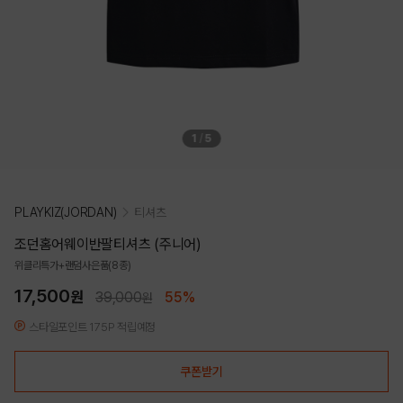
1
/
5
PLAYKIZ(JORDAN)
티셔츠
조던홈어웨이반팔티셔츠 (주니어)
위클리특가+랜덤사은품(8종)
17,500
원
39,000
55%
원
스타일포인트 175P 적립예정
쿠폰받기