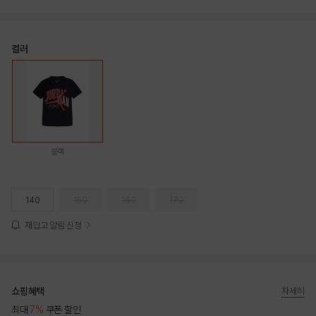
컬러
블랙
140
150
160
170
재입고 알림 신청
쇼핑혜택
자세히
최대
7%
쿠폰 할인