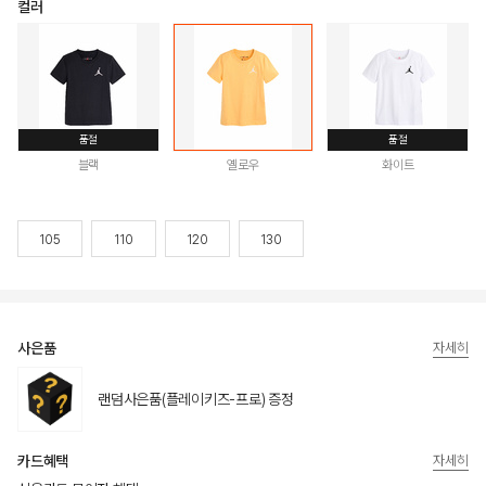
컬러
품절
품절
블랙
옐로우
화이트
105
110
120
130
사은품
자세히
랜덤사은품(플레이키즈-프로) 증정
카드혜택
자세히