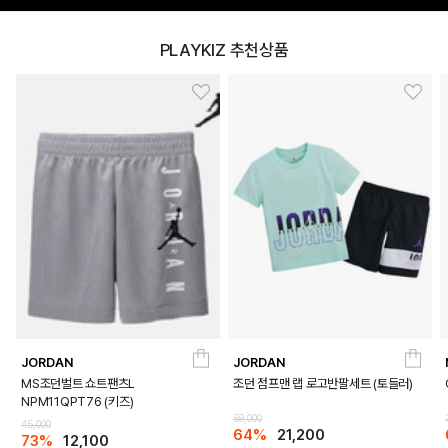
WHITE
PLAYKIZ 추천상품
PRODUCT VIEW
JORDAN
JORDAN
MS조던벌트 쇼트팬츠L
조던 점프맨 랩 로고반팔세트 (토들러)
NPM11QPT76 (키즈)
59,000
45,000
64%
21,200
73%
12,100