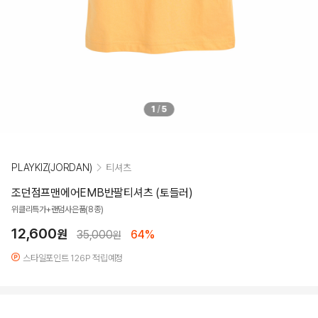
1
/
5
PLAYKIZ(JORDAN)
티셔츠
조던점프맨에어EMB반팔티셔츠 (토들러)
위클리특가+랜덤사은품(8종)
12,600
원
35,000
64%
원
스타일포인트 126P 적립예정