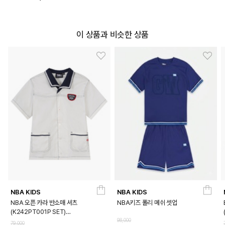
이 상품과 비슷한 상품
NBA KIDS
NBA KIDS
NBA 오픈 카라 반소매 셔츠
NBA키즈 폴리 메쉬 셋업
(K242PT001P SET)
(K242SH001P)
98,000
79,000