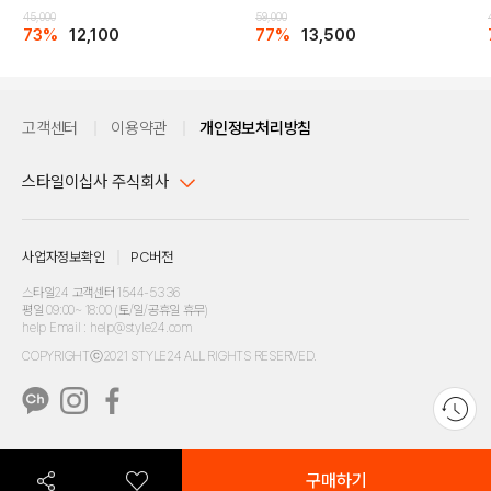
45,000
59,000
73%
12,100
77%
13,500
고객센터
이용약관
개인정보처리방침
스타일이십사 주식회사
대표이사 : 임동환, 김지원
사업자정보확인
PC버전
주소 : 서울시 강남구 논현로 633, 6층 (논현동, 한세엠케이빌딩)
사업자등록번호 : 116-81-32499
스타일24 고객센터 1544-5336
평일 09:00~ 18:00 (토/일/공휴일 휴무)
통신판매업신고번호 : 제 2024-서울강남-04239
help Email : help@style24.com
개인정보보호책임자 : 배기영
COPYRIGHTⓒ2021 STYLE24 ALL RIGHTS RESERVED.
호스팅 서비스 : 스타일이십사㈜
고객센터 1544-5336(평일 09:00~ 18:00 토/일/공휴일 휴무)
구매하기