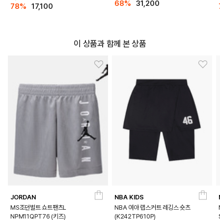
68%
31,200
78%
17,100
이 상품과 함께 본 상품
DETAILS
JORDAN
NBA KIDS
MS조던벌트 쇼트팬츠L
NBA 여아 랩스커트 레깅스 숏츠
NPM11QPT76 (키즈)
(K242TP610P)