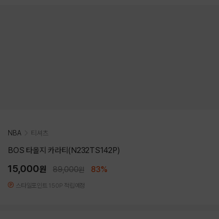
NBA
티셔츠
BOS 타올지 카라티(N232TS142P)
15,000
원
89,000
83%
원
스타일포인트 150P 적립예정