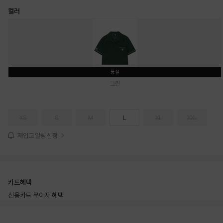
컬러
품절
그린
XS
S
M
L
XL
XXL
재입고 알림 신청
카드혜택
신용카드 무이자 혜택
상품상세정보