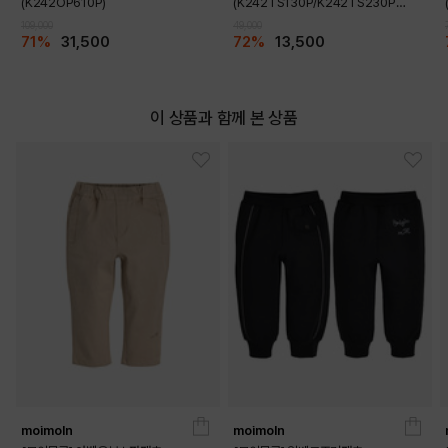
(K242OP610P)
(K242TS130P/K242TS230P
DETAILS
SET)(K242TP130P)
109,000
49,000
71%
31,500
72%
13,500
이 상품과 함께 본 상품
moimoln
moimoln