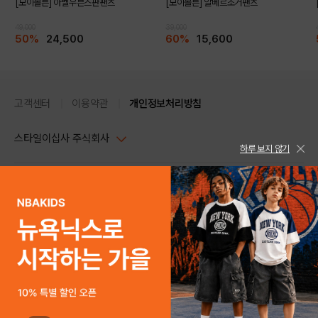
[모이몰른] 아벨우븐스판팬츠
[모이몰른] 알베르조거팬츠
49,000
39,000
50%
24,500
60%
15,600
고객센터
이용약관
개인정보처리방침
스타일이십사 주식회사
하루 보지 않기
대표이사 : 임동환, 김지원
사업자정보확인
PC버전
주소 : 서울시 강남구 논현로 633, 6층 (논현동, 한세엠케이빌딩)
사업자등록번호 : 116-81-32499
스타일24 고객센터 1544-5336
평일 09:00~ 18:00 (토/일/공휴일 휴무)
통신판매업신고번호 : 제 2024-서울강남-04239
help Email : help@style24.com
개인정보보호책임자 : 배기영
COPYRIGHTⓒ2021 STYLE24 ALL RIGHTS RESERVED.
호스팅 서비스 : 스타일이십사㈜
고객센터 1544-5336(평일 09:00~ 18:00 토/일/공휴일 휴무)