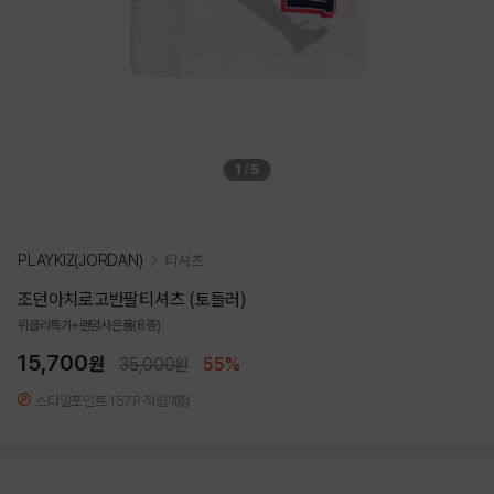
1
/
5
PLAYKIZ(JORDAN)
티셔츠
조던아치로고반팔티셔츠 (토들러)
위클리특가+랜덤사은품(8종)
15,700
원
35,000
55%
원
스타일포인트 157P 적립예정