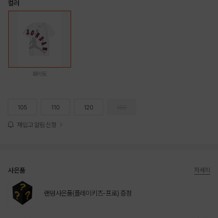
컬러
화이트
105
110
120
130
재입고 알림 신청
사은품
자세히
랜덤사은품(플레이키즈-프로) 증정