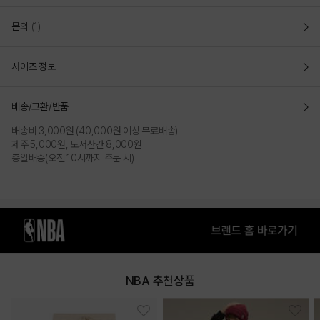
매 시즌 다양한 컬러와 오리지널리티를 살린 와펜 플레이 로고를 선보이는
문의
(1)
플레이 라인
23SS시즌에는 소프트한 컬러와 팝 컬러를 다양하게 선보임
사이즈 정보
루즈 핏(LOOSE FIT)
여유로운 사이즈의 루즈핏으로 작업되어 활동성이 좋아
가볍고 편안하게
착장이 가능한 하이웨이스트 3부 팬츠
배송/교환/반품
DETAIL
배송비 3,000원 (40,000원 이상 무료배송)
유니크한 입체 고주파 시그니처 로고 와펜 포인트
제주 5,000원, 도서산간 8,000원
총알배송(오전 10시까지 주문 시)
BACK면을 MESH조직으로 작업하여 보다 소프트한 터치감을 제공하고
가벼운 면 폴리 혼방 소재를 사용
COLOR
NBA 추천상품