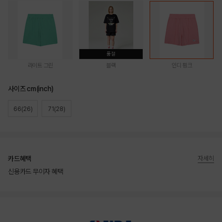
품절
라이트 그린
블랙
인디 핑크
사이즈 cm(inch)
66(26)
71(28)
카드혜택
자세히
신용카드 무이자 혜택
상품상세정보