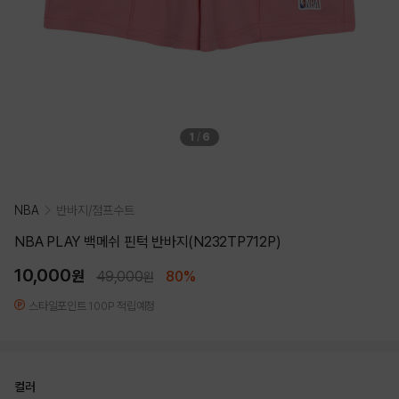
1
/
6
NBA
반바지/점프수트
NBA PLAY 백메쉬 핀턱 반바지(N232TP712P)
10,000
원
49,000
80%
원
스타일포인트 100P 적립예정
컬러