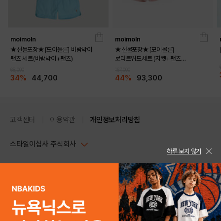
moimoln
moimoln
★선물포장★[모이몰른] 바람막이
★선물포장★[모이몰른]
팬츠 세트(바람막이+팬츠)
로라트위드세트 (자켓+팬츠
+멜로디화)
68,000
167,000
34%
44,700
44%
93,300
고객센터
이용약관
개인정보처리방침
스타일이십사 주식회사
하루 보지 않기
대표이사 : 임동환, 김지원
사업자정보확인
PC버전
주소 : 서울시 강남구 논현로 633, 6층 (논현동, 한세엠케이빌딩)
사업자등록번호 : 116-81-32499
스타일24 고객센터 1544-5336
평일 09:00~ 18:00 (토/일/공휴일 휴무)
통신판매업신고번호 : 제 2024-서울강남-04239
help Email : help@style24.com
개인정보보호책임자 : 배기영