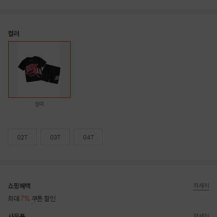
컬러
블랙
02T
03T
04T
쇼핑혜택
자세히
최대
7%
쿠폰 할인
사은품
자세히