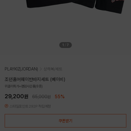
1
/
7
PLAYKIZ(JORDAN)
상하복/세트
조던홈어웨이반바지세트 (베이비)
위클리특가+랜덤사은품(8종)
29,200
원
65,000
55%
원
스타일포인트 292P 적립예정
쿠폰받기