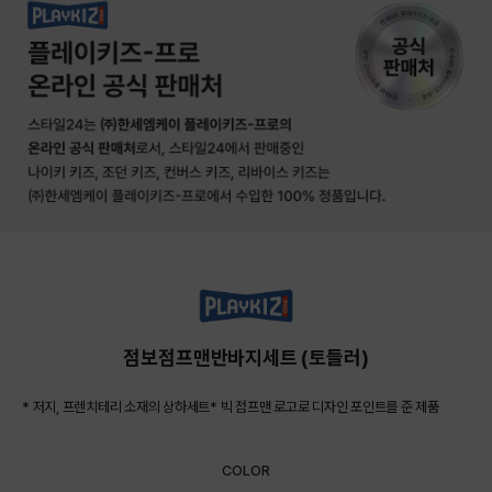
점보점프맨반바지세트 (토들러)
* 저지, 프렌치테리 소재의 상하세트* 빅 점프맨 로고로 디자인 포인트를 준 제품
COLOR