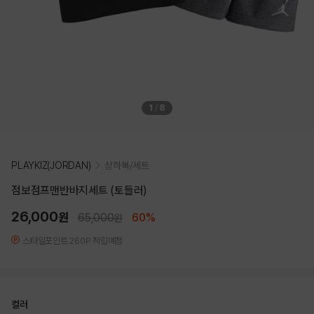
1
/
8
PLAYKIZ(JORDAN)
상하복/세트
점보점프맨반바지세트 (토들러)
26,000
원
65,000
60%
원
스타일포인트 260P 적립예정
컬러