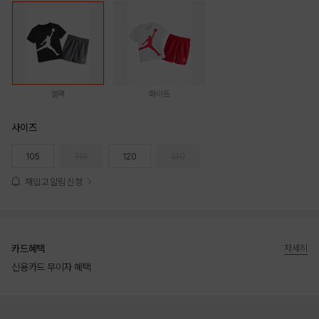
블랙
화이트
사이즈
105
110
120
130
재입고 알림 신청
카드혜택
자세히
신용카드 무이자 혜택
상품상세정보