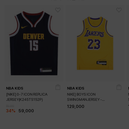
DETAILS
NBA KIDS
NBA KIDS
[NIKE] 0-7 ICON REPLICA
NIKE] BOYS ICON
JERSEY(K245TS152P)
SWINGMANJERSEY -
PLAYER(K245TS054P)
129,000
89,000
34%
59,000