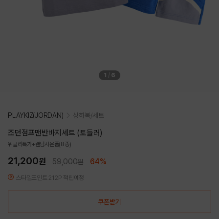
1
/
6
PLAYKIZ(JORDAN)
상하복/세트
조던점프맨반바지세트 (토들러)
위클리특가+랜덤사은품(8종)
21,200
원
59,000
64%
원
스타일포인트 212P 적립예정
쿠폰받기