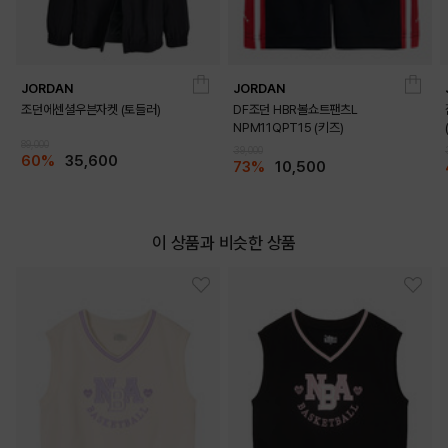
JORDAN
JORDAN
조던에센셜우븐자켓 (토들러)
DF조던 HBR볼쇼트팬츠L
NPM11QPT15 (키즈)
89,000
39,000
60%
35,600
73%
10,500
이 상품과 비슷한 상품