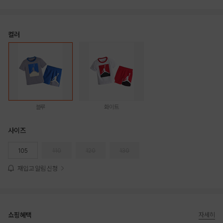
컬러
블루
화이트
사이즈
105
110
120
130
재입고 알림 신청
쇼핑혜택
자세히