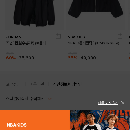
JORDAN
NBA KIDS
조던에센셜우븐자켓 (토들러)
NBA 크롭 바람막이(K243JP610P)
89,000
139,000
60%
35,600
65%
49,000
고객센터
이용약관
개인정보처리방침
스타일이십사 주식회사
하루 보지 않기
대표이사 : 임동환, 김지원
사업자정보확인
PC버전
주소 : 서울시 강남구 논현로 633, 6층 (논현동, 한세엠케이빌딩)
사업자등록번호 : 116-81-32499
스타일24 고객센터 1544-5336