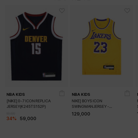
DETAILS
NBA KIDS
NBA KIDS
[NIKE] 0-7 ICON REPLICA
NIKE] BOYS ICON
JERSEY(K245TS152P)
SWINGMANJERSEY -
PLAYER(K245TS054P)
129,000
89,000
34%
59,000