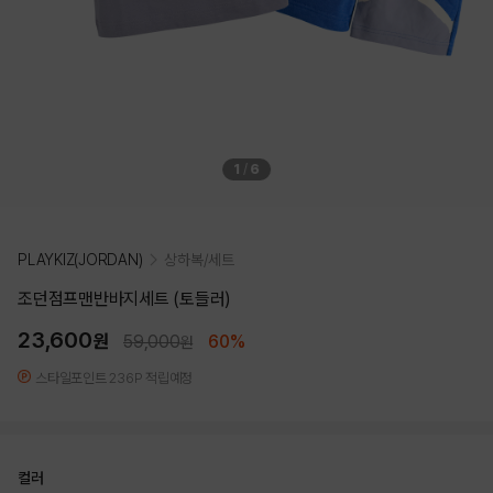
1
/
6
PLAYKIZ(JORDAN)
상하복/세트
조던점프맨반바지세트 (토들러)
23,600
원
59,000
60%
원
스타일포인트 236P 적립예정
컬러