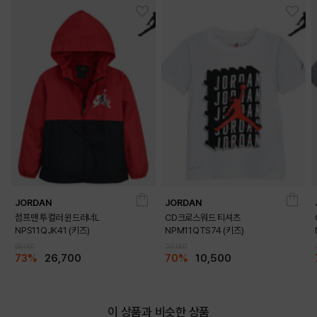
JORDAN
JORDAN
점프맨 투컬러 윈드러너L
CD크로스워드 티셔츠
NPS11QJK41 (키즈)
NPM11QTS74 (키즈)
99,000
35,000
73%
26,700
70%
10,500
이 상품과 비슷한 상품