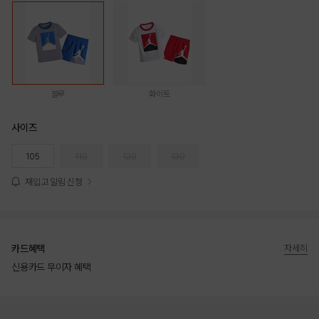
블루
화이트
사이즈
105
110
120
130
재입고 알림 신청
카드혜택
자세히
신용카드 무이자 혜택
상품상세정보