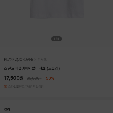
1
/
5
PLAYKIZ(JORDAN)
티셔츠
조던오피셜맴버반팔티셔츠 (토들러)
17,500
원
35,000
50%
원
스타일포인트 175P 적립예정
컬러