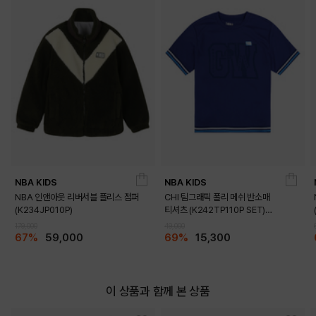
NBA KIDS
NBA KIDS
NBA 인앤아웃 리버서블 플리스 점퍼
CHI 팀그래픽 폴리 메쉬 반소매
(K234JP010P)
티셔츠 (K242TP110P SET)
(K242TS110P)
179,000
49,000
67%
59,000
69%
15,300
이 상품과 함께 본 상품