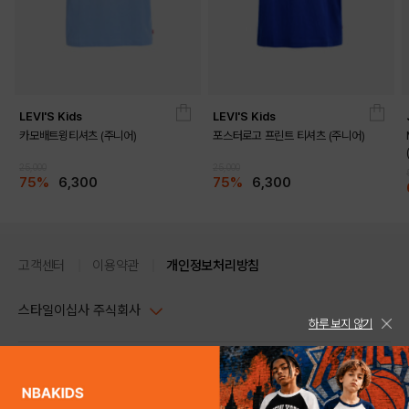
LEVI'S Kids
LEVI'S Kids
카모배트윙티셔츠 (주니어)
포스터로고 프린트 티셔츠 (주니어)
25,000
25,000
75%
6,300
75%
6,300
고객센터
이용약관
개인정보처리방침
스타일이십사 주식회사
하루 보지 않기
대표이사 : 임동환, 김지원
사업자정보확인
PC버전
주소 : 서울시 강남구 논현로 633, 6층 (논현동, 한세엠케이빌딩)
사업자등록번호 : 116-81-32499
스타일24 고객센터 1544-5336