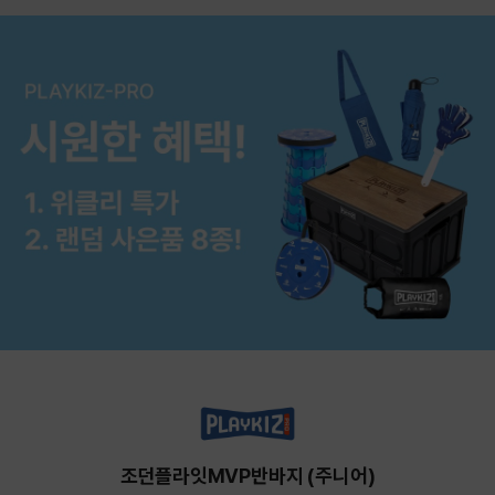
조던플라잇MVP반바지 (주니어)