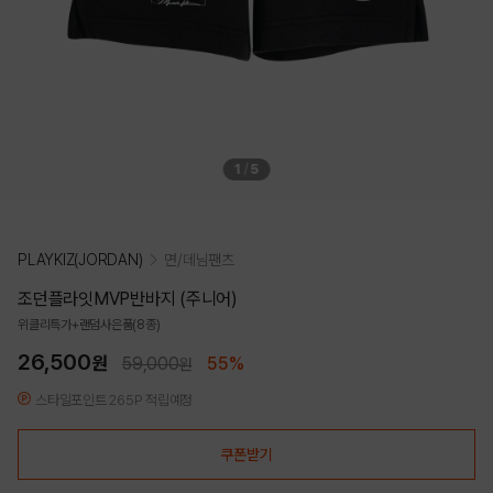
1
/
5
PLAYKIZ(JORDAN)
면/데님팬츠
조던플라잇MVP반바지 (주니어)
위클리특가+랜덤사은품(8종)
26,500
원
59,000
55%
원
스타일포인트 265P 적립예정
쿠폰받기