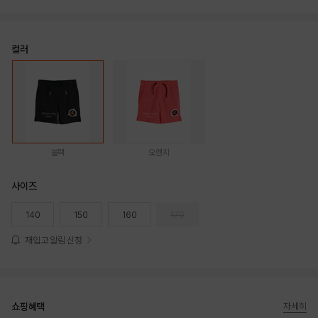
컬러
블랙
오렌지
사이즈
140
150
160
170
재입고 알림 신청
쇼핑혜택
자세히