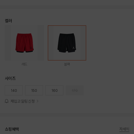
컬러
레드
블랙
사이즈
140
150
160
170
재입고 알림 신청
쇼핑혜택
자세히