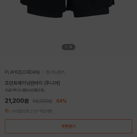
1
/
8
PLAYKIZ(JORDAN)
면/데님팬츠
조던트레이닝반바지 (주니어)
위클리특가+랜덤사은품(8종)
21,200
원
59,000
64%
원
스타일포인트 212P 적립예정
쿠폰받기