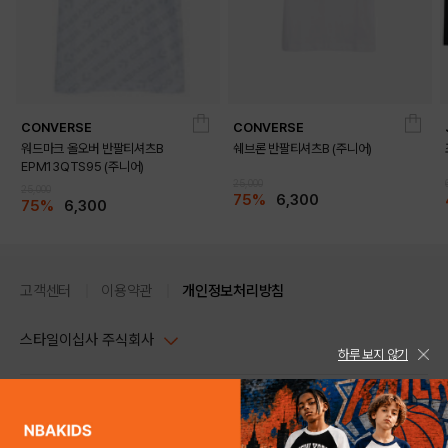
CONVERSE
CONVERSE
워드마크 올오버 반팔티셔츠B
쉐브론 반팔티셔츠B (주니어)
EPM13QTS95 (주니어)
25,000
25,000
75%
6,300
75%
6,300
고객센터
이용약관
개인정보처리방침
스타일이십사 주식회사
하루 보지 않기
대표이사 : 임동환, 김지원
사업자정보확인
PC버전
주소 : 서울시 강남구 논현로 633, 6층 (논현동, 한세엠케이빌딩)
사업자등록번호 : 116-81-32499
스타일24 고객센터 1544-5336