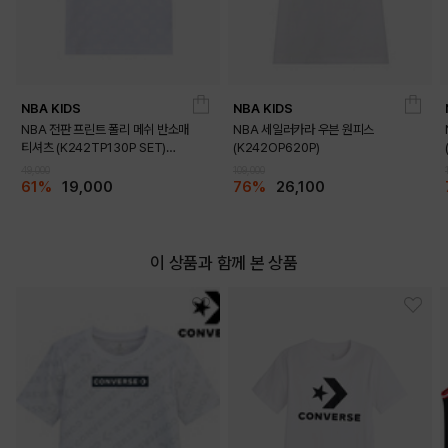
NBA KIDS
NBA KIDS
DETAILS
NBA 전판 프린트 폴리 메쉬 반소매
NBA 세일러카라 우븐 원피스
티셔츠 (K242TP130P SET)
(K242OP620P)
(K242TS130P)
49,000
109,000
61%
19,000
76%
26,100
이 상품과 함께 본 상품