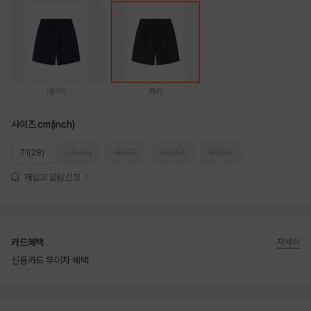
네이비
카키
사이즈 cm(inch)
71(28)
76(30)
81(32)
86(34)
91(36)
재입고 알림 신청
카드혜택
자세히
신용카드 무이자 혜택
상품상세정보