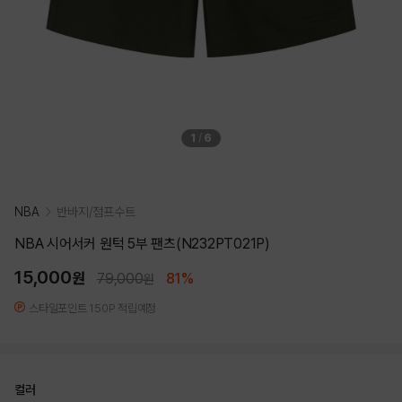
1
/
6
NBA
반바지/점프수트
NBA 시어서커 원턱 5부 팬츠(N232PT021P)
15,000
원
79,000
81%
원
스타일포인트 150P 적립예정
컬러