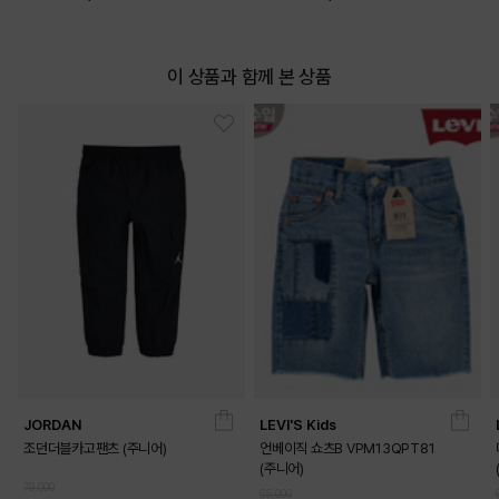
이 상품과 함께 본 상품
JORDAN
LEVI'S Kids
조던더블카고팬츠 (주니어)
언베이직 쇼츠B VPM13QPT81
(주니어)
79,000
65,000