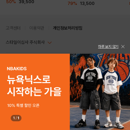
50%
39,500
79%
13,500
고객센터
이용약관
개인정보처리방침
스타일이십사 주식회사
하루 보지 않기
대표이사 : 임동환, 김지원
사업자정보확인
PC버전
주소 : 서울시 강남구 논현로 633, 6층 (논현동, 한세엠케이빌딩)
사업자등록번호 : 116-81-32499
스타일24 고객센터 1544-5336
평일 09:00~ 18:00 (토/일/공휴일 휴무)
통신판매업신고번호 : 제 2024-서울강남-04239
help Email : help@style24.com
개인정보보호책임자 : 배기영
COPYRIGHTⓒ2021 STYLE24 ALL RIGHTS RESERVED.
호스팅 서비스 : 스타일이십사㈜
고객센터 1544-5336(평일 09:00~ 18:00 토/일/공휴일 휴무)
1
/
1
DETAILS
구매하기