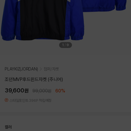
1
/
9
PLAYKIZ(JORDAN)
점퍼/자켓
조던MVP후드윈드자켓 (주니어)
39,600
원
99,000
60%
원
스타일포인트 396P 적립예정
컬러