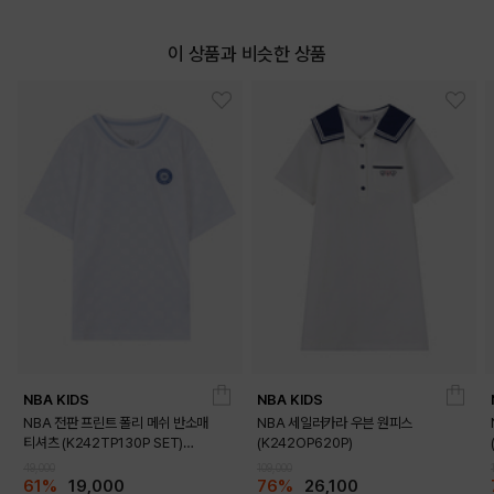
이 상품과 비슷한 상품
ORANGE
PRODUCT VIEW
NBA KIDS
NBA KIDS
NBA 전판 프린트 폴리 메쉬 반소매
NBA 세일러카라 우븐 원피스
티셔츠 (K242TP130P SET)
(K242OP620P)
(K242TS130P)
49,000
109,000
61%
19,000
76%
26,100