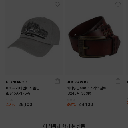
BUCKAROO
BUCKAROO
버커루 레터 빈티지 볼캡
버커루 금속로고 소가죽 벨트
(B245AP175P)
(B245AT303P)
49,000
69,000
47%
26,100
36%
44,100
이 상품과 함께 본 상품