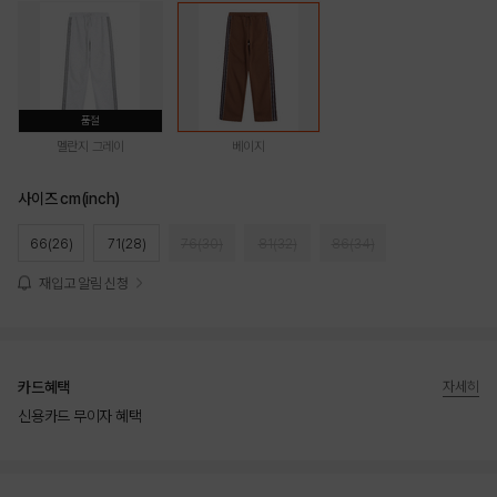
품절
멜란지 그레이
베이지
사이즈 cm(inch)
66(26)
71(28)
76(30)
81(32)
86(34)
재입고 알림 신청
카드혜택
자세히
신용카드 무이자 혜택
상품상세정보