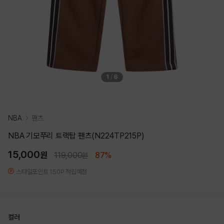
1
/
6
NBA
팬츠
NBA 기모쭈리 트랙탑 팬츠(N224TP215P)
15,000
원
119,000
87%
원
스타일포인트 150P 적립예정
컬러