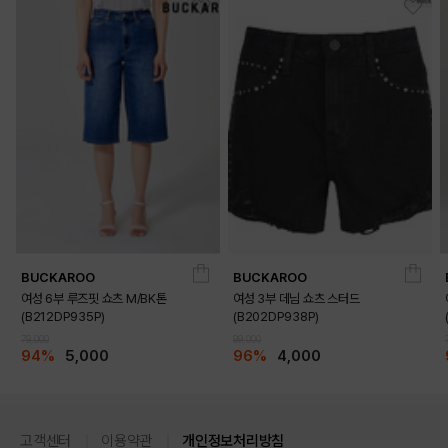
DETAILS
BUCKAROO
BUCKAROO
여성 6부 루즈핏 쇼츠 M/BK톤
여성 3부 데님 쇼츠 스터드
(B212DP935P)
(B202DP938P)
79,000
99,000
94%
5,000
96%
4,000
고객센터
이용약관
개인정보처리방침