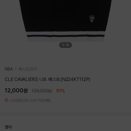
1
/
6
NBA
베스트/조끼
CLE CAVALIERS 니트 베스트(N224KT112P)
12,000
원
129,000
91%
원
스타일포인트 120P 적립예정
컬러