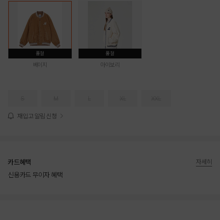
품절
품절
베이지
아이보리
S
M
L
XL
XXL
재입고 알림 신청
카드혜택
자세히
신용카드 무이자 혜택
상품상세정보