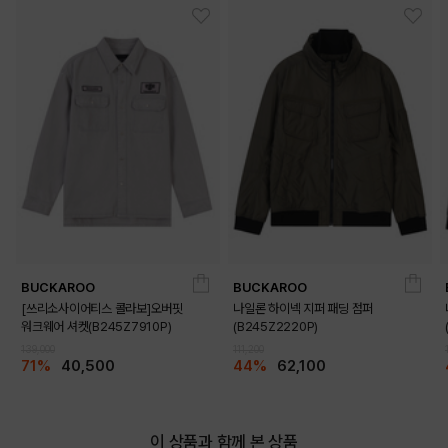
BUCKAROO
BUCKAROO
[쓰리소사이어티스 콜라보]오버핏
나일론 하이넥 지퍼 패딩 점퍼
워크웨어 셔켓(B245Z7910P)
(B245Z2220P)
139,000
111,200
71%
40,500
44%
62,100
이 상품과 함께 본 상품