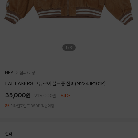
1
/
6
NBA
점퍼/야상
LAL LAKERS 코듀로이 블루종 점퍼(N224JP101P)
35,000
원
219,000
84%
원
스타일포인트 350P 적립예정
컬러