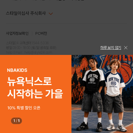
스타일이십사 주식회사
대표이사 : 임동환, 김지원
사업자정보확인
PC버전
주소 : 서울시 강남구 논현로 633, 6층 (논현동, 한세엠케이빌딩)
사업자등록번호 : 116-81-32499
스타일24 고객센터 1544-5336
하루 보지 않기
평일 09:00~ 18:00 (토/일/공휴일 휴무)
통신판매업신고번호 : 제 2024-서울강남-04239
help Email : help@style24.com
개인정보보호책임자 : 배기영
COPYRIGHTⓒ2021 STYLE24 ALL RIGHTS RESERVED.
호스팅 서비스 : 스타일이십사㈜
고객센터 1544-5336(평일 09:00~ 18:00 토/일/공휴일 휴무)
1
/
1