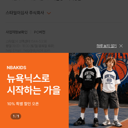
스타일이십사 주식회사
대표이사 : 임동환, 김지원
사업자정보확인
PC버전
주소 : 서울시 강남구 논현로 633, 6층 (논현동, 한세엠케이빌딩)
사업자등록번호 : 116-81-32499
스타일24 고객센터 1544-5336
하루 보지 않기
평일 09:00~ 18:00 (토/일/공휴일 휴무)
통신판매업신고번호 : 제 2024-서울강남-04239
help Email : help@style24.com
개인정보보호책임자 : 배기영
COPYRIGHTⓒ2021 STYLE24 ALL RIGHTS RESERVED.
호스팅 서비스 : 스타일이십사㈜
고객센터 1544-5336(평일 09:00~ 18:00 토/일/공휴일 휴무)
1
/
1