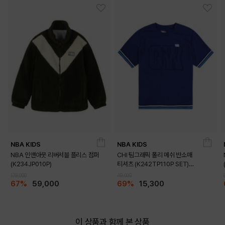
DETAILS
NBA KIDS
NBA KIDS
NBA 인앤아웃 리버서블 플리스 점퍼
CHI 팀그래픽 폴리 메쉬 반소매
(K234JP010P)
티셔츠 (K242TP110P SET)
(K242TS110P)
179,000
49,000
67%
59,000
69%
15,300
이 상품과 함께 본 상품