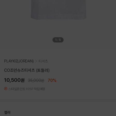
1
/
5
PLAYKIZ(JORDAN)
티셔츠
CO조던슈즈티셔츠 (토들러)
10,500
원
35,000
70%
원
스타일포인트 105P 적립예정
컬러