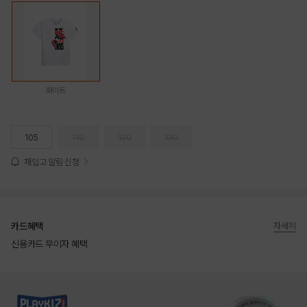
화이트
105
110
120
130
재입고 알림 신청
카드혜택
자세히
신용카드 무이자 혜택
상품상세정보