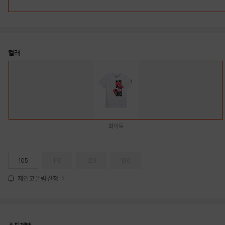
컬러
화이트
105
110
120
130
재입고 알림 신청