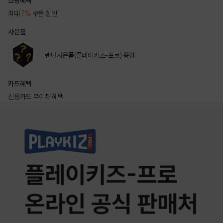
쇼핑혜택
최대
7%
쿠폰 할인
사은품
랜덤사은품(플레이키즈-프로) 증정
카드혜택
신용카드 무이자 혜택
상품상세정보