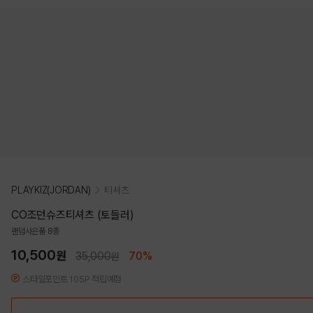
PLAYKIZ(JORDAN)
티셔츠
CO조던슈즈티셔츠 (토들러)
랜덤사은품 8종
10,500
원
35,000
70%
원
스타일포인트 105P 적립예정