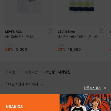
LEVI'S Kids
LEVI'S Kids
레트로카티셔츠 (주니어)
배트윙스트라이프티셔츠 (주니어)
29,000
59,000
69%
9,000
73%
15,900
고객센터
이용약관
개인정보처리방침
스타일이십사 주식회사
하루 보지 않기
대표이사 : 임동환, 김지원
사업자정보확인
PC버전
주소 : 서울시 강남구 논현로 633, 6층 (논현동, 한세엠케이빌딩)
사업자등록번호 : 116-81-32499
스타일24 고객센터 1544-5336