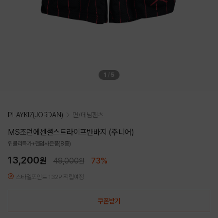
1
/
5
PLAYKIZ(JORDAN)
면/데님팬츠
MS조던에센셜스트라이프반바지 (주니어)
위클리특가+랜덤사은품(8종)
13,200
원
49,000
73%
원
스타일포인트 132P 적립예정
쿠폰받기