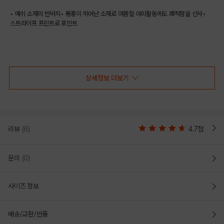
• 메쉬 소재의 반바지• 통풍이 뛰어난 소재로 여름철 야외활동에도 쾌적함을 선사•
스트라이프 프린트로 포인트
COLOR
상세정보 더보기
리뷰
(6)
4.7점
문의
(0)
사이즈 정보
BLACK
배송/교환/반품