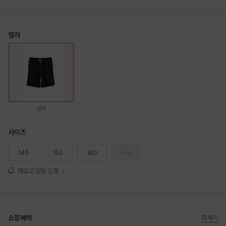
컬러
블랙
사이즈
140
150
160
170
재입고 알림 신청
쇼핑혜택
자세히