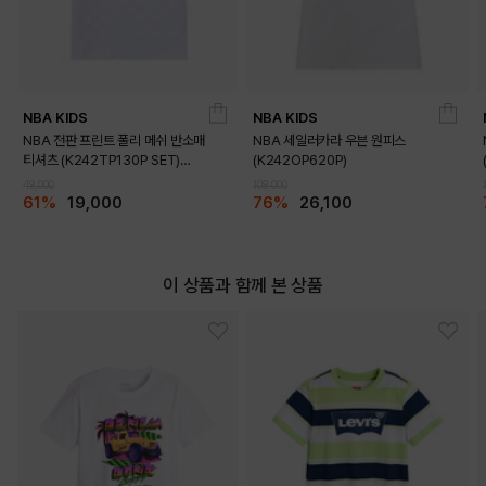
NBA KIDS
NBA KIDS
NBA 전판 프린트 폴리 메쉬 반소매
NBA 세일러카라 우븐 원피스
티셔츠 (K242TP130P SET)
(K242OP620P)
DETAILS
(K242TS130P)
49,000
109,000
61%
19,000
76%
26,100
이 상품과 함께 본 상품