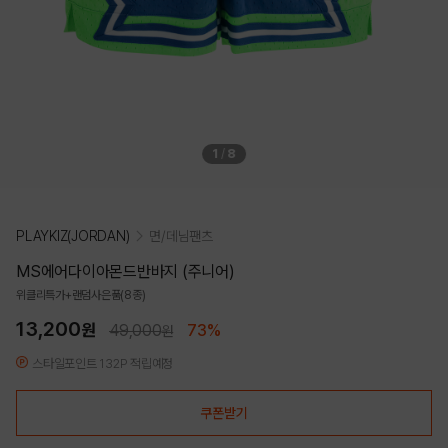
1
/
8
PLAYKIZ(JORDAN)
면/데님팬츠
MS에어다이아몬드반바지 (주니어)
위클리특가+랜덤사은품(8종)
13,200
원
49,000
73%
원
스타일포인트 132P 적립예정
쿠폰받기