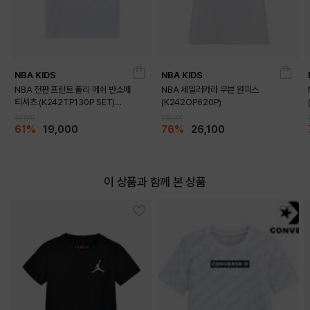
NBA KIDS
NBA KIDS
NBA 전판 프린트 폴리 메쉬 반소매
NBA 세일러카라 우븐 원피스
티셔츠 (K242TP130P SET)
(K242OP620P)
(K242TS130P)
49,000
109,000
61%
19,000
76%
26,100
이 상품과 함께 본 상품