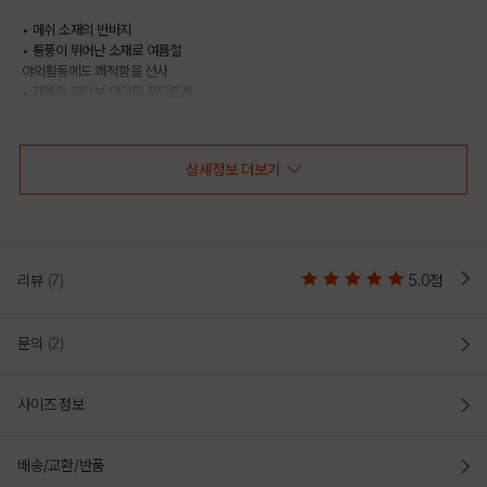
• 메쉬 소재의 반바지
• 통풍이 뛰어난 소재로 여름철
야외활동에도 쾌적함을 선사
• 제품의 하단부 테이핑 포인트를
준 제품
상세정보 더보기
COLOR
리뷰
(7)
5.0점
문의
(2)
사이즈 정보
배송/교환/반품