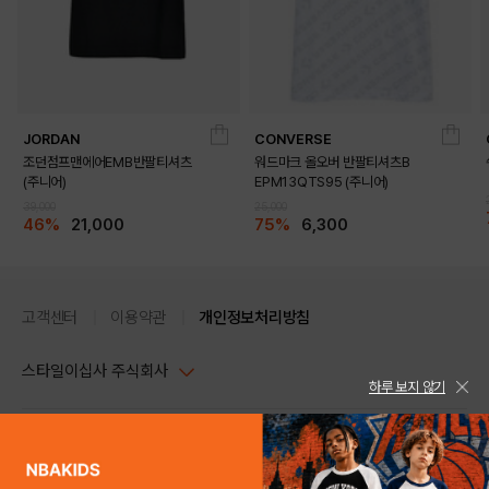
DETAILS
JORDAN
CONVERSE
조던점프맨에어EMB반팔티셔츠
워드마크 올오버 반팔티셔츠B
(주니어)
EPM13QTS95 (주니어)
39,000
25,000
46%
21,000
75%
6,300
고객센터
이용약관
개인정보처리방침
스타일이십사 주식회사
하루 보지 않기
대표이사 : 임동환, 김지원
사업자정보확인
PC버전
주소 : 서울시 강남구 논현로 633, 6층 (논현동, 한세엠케이빌딩)
사업자등록번호 : 116-81-32499
스타일24 고객센터 1544-5336