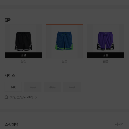
컬러
품절
품절
블랙
블루
퍼플
사이즈
140
150
160
170
재입고 알림 신청
쇼핑혜택
자세히