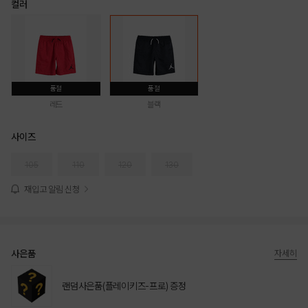
컬러
품절
품절
레드
블랙
사이즈
105
110
120
130
재입고 알림 신청
사은품
자세히
랜덤사은품(플레이키즈-프로) 증정