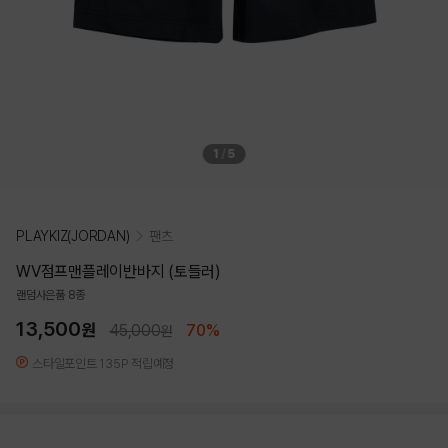
1
/
5
PLAYKIZ(JORDAN)
팬츠
WV점프맨플레이반바지 (토들러)
랜덤사은품 8종
13,500
원
45,000
70%
원
스타일포인트 135P 적립예정