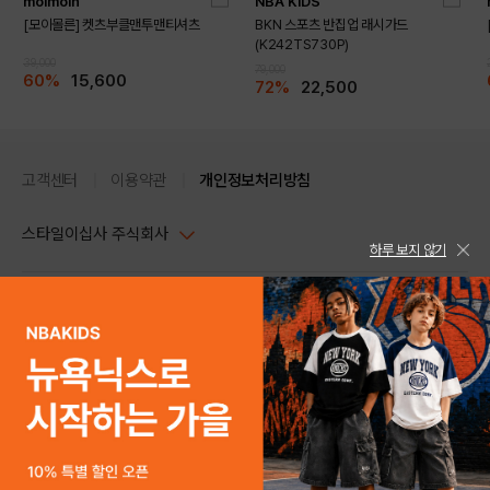
moimoln
NBA KIDS
[모이몰른] 켓츠부클맨투맨티셔츠
BKN 스포츠 반집업 래시가드
(K242TS730P)
39,000
79,000
60%
15,600
72%
22,500
고객센터
이용약관
개인정보처리방침
스타일이십사 주식회사
하루 보지 않기
대표이사 : 임동환, 김지원
사업자정보확인
PC버전
주소 : 서울시 강남구 논현로 633, 6층 (논현동, 한세엠케이빌딩)
사업자등록번호 : 116-81-32499
스타일24 고객센터 1544-5336
평일 09:00~ 18:00 (토/일/공휴일 휴무)
통신판매업신고번호 : 제 2024-서울강남-04239
help Email : help@style24.com
개인정보보호책임자 : 배기영
COPYRIGHTⓒ2021 STYLE24 ALL RIGHTS RESERVED.
호스팅 서비스 : 스타일이십사㈜
고객센터 1544-5336(평일 09:00~ 18:00 토/일/공휴일 휴무)