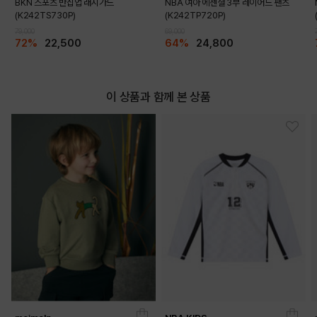
DETAILS
BKN 스포츠 반집업 래시가드
NBA 여아 에센셜 3부 레이어드 팬츠
(K242TS730P)
(K242TP720P)
79,000
69,000
72%
22,500
64%
24,800
이 상품과 함께 본 상품