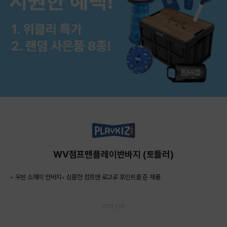
WV점프맨플레이반바지 (토들러)
• 우븐 소재의 반바지• 심플한 점프맨 로고로 포인트를 준 제품
COLOR