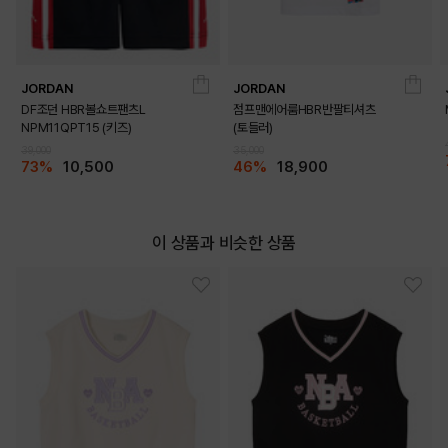
JORDAN
JORDAN
DF조던 HBR볼쇼트팬츠L
점프맨에어룸HBR반팔티셔츠
NPM11QPT15 (키즈)
(토들러)
39,000
35,000
73%
10,500
46%
18,900
이 상품과 비슷한 상품