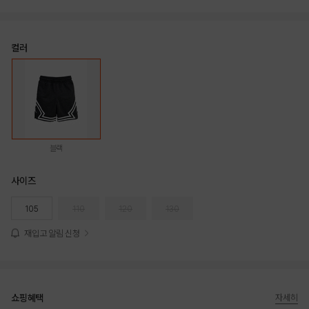
컬러
블랙
사이즈
105
110
120
130
재입고 알림 신청
쇼핑혜택
자세히