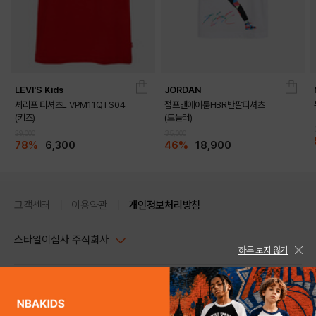
LEVI'S Kids
JORDAN
셰리프 티셔츠L VPM11QTS04
점프맨에어룸HBR반팔티셔츠
(키즈)
(토들러)
29,000
35,000
78%
6,300
46%
18,900
고객센터
이용약관
개인정보처리방침
스타일이십사 주식회사
하루 보지 않기
대표이사 : 임동환, 김지원
사업자정보확인
PC버전
주소 : 서울시 강남구 논현로 633, 6층 (논현동, 한세엠케이빌딩)
사업자등록번호 : 116-81-32499
스타일24 고객센터 1544-5336