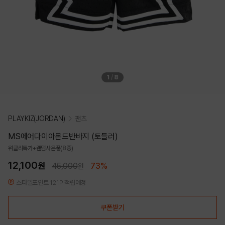
1
/
8
PLAYKIZ(JORDAN)
팬츠
MS에어다이아몬드반바지 (토들러)
위클리특가+랜덤사은품(8종)
12,100
원
45,000
73%
원
스타일포인트 121P 적립예정
쿠폰받기