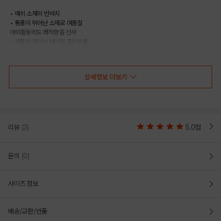
• 메쉬 소재의 반바지
• 통풍이 뛰어난 소재로 여름철
야외활동에도 쾌적함을 선사
• 제품의 하단부 테이핑 포인트를
준 제품
상세정보 더보기
COLOR
리뷰
(3)
5.0점
문의
(0)
사이즈 정보
배송/교환/반품